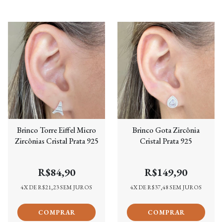
Brinco Torre Eiffel Micro
Brinco Gota Zircônia
Zircônias Cristal Prata 925
Cristal Prata 925
R$84,90
R$149,90
4
X DE
R$21,23
SEM JUROS
4
X DE
R$37,48
SEM JUROS