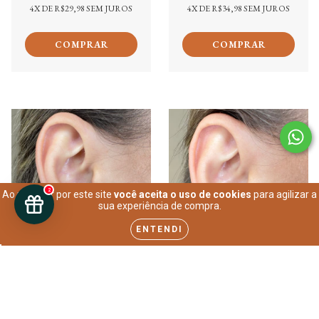
4
X DE
R$29,98
SEM JUROS
4
X DE
R$34,98
SEM JUROS
2
Ao navegar por este site
você aceita o uso de cookies
para agilizar a
sua experiência de compra.
ENTENDI
Brinco Coração Liso
Brinco Coração Cravejado
Médio Fecho Click Prata
Colorido Prata 925
925