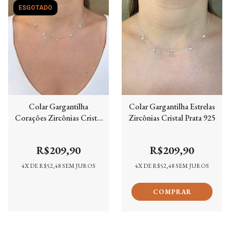
ESGOTADO
Colar Gargantilha
Colar Gargantilha Estrelas
Corações Zircônias Cristal
Zircônias Cristal Prata 925
Prata 925
R$209,90
R$209,90
4
X DE
R$52,48
SEM JUROS
4
X DE
R$52,48
SEM JUROS