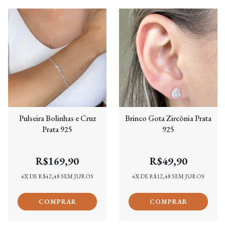
Pulseira Bolinhas e Cruz
Brinco Gota Zircônia Prata
Prata 925
925
R$169,90
R$49,90
4
X DE
R$42,48
SEM JUROS
4
X DE
R$12,48
SEM JUROS