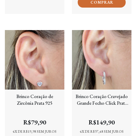
Brinco Coração de
Brinco Coração Cravejado
Zircônia Prata 925
Grande Fecho Click Prata
925
R$79,90
R$149,90
4
X DE
R$19,98
SEM JUROS
4
X DE
R$37,48
SEM JUROS